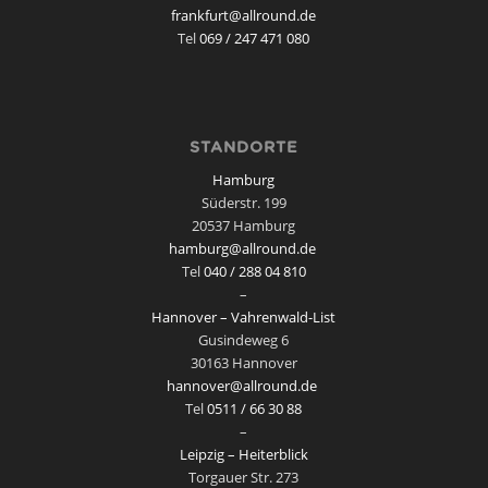
frankfurt@allround.de
Tel
069 / 247 471 080
STANDORTE
Hamburg
Süderstr. 199
20537 Hamburg
hamburg@allround.de
Tel
040 / 288 04 810
–
Hannover – Vahrenwald-List
Gusindeweg 6
30163 Hannover
hannover@allround.de
Tel
0511 / 66 30 88
–
Leipzig – Heiterblick
Torgauer Str. 273