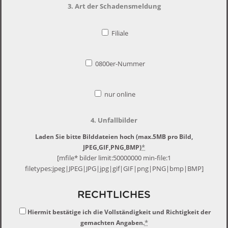
3. Art der Schadensmeldung
Filiale
0800er-Nummer
nur online
4. Unfallbilder
Laden Sie bitte Bilddateien hoch (max.5MB pro Bild,
*
JPEG,GIF,PNG,BMP)
[mfile* bilder limit:50000000 min-file:1
filetypes:jpeg|JPEG|JPG|jpg|gif|GIF|png|PNG|bmp|BMP]
RECHTLICHES
Hiermit bestätige ich die Vollständigkeit und Richtigkeit der
*
gemachten Angaben.