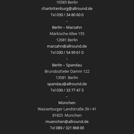
10585 Berlin
charlottenburg@allround.de
Tel
030 / 34 80 60 0
–
Berlin – Marzahn
Märkische Allee 155
12681 Berlin
marzahn@allround.de
Tel
030 / 54 99 61 0
–
Berlin – Spandau
Brunsbütteler Damm 122
13581
Berlin
spandau@allround.de
Tel
030 / 33 77 47 3
–
München
Wasserburger Landstraße 39 / 41
81825
München
muenchen@allround.de
Tel
089 / 321 868 00