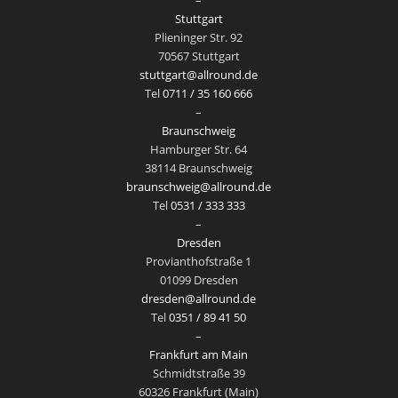
–
Stuttgart
Plieninger Str. 92
70567 Stuttgart
stuttgart@allround.de
Tel
0711 / 35 160 666
–
Braunschweig
Hamburger Str. 64
38114 Braunschweig
braunschweig@allround.de
Tel
0531 / 333 333
–
Dresden
Provianthofstraße 1
01099 Dresden
dresden@allround.de
Tel
0351 / 89 41 50
–
Frankfurt am Main
Schmidtstraße 39
60326 Frankfurt (Main)