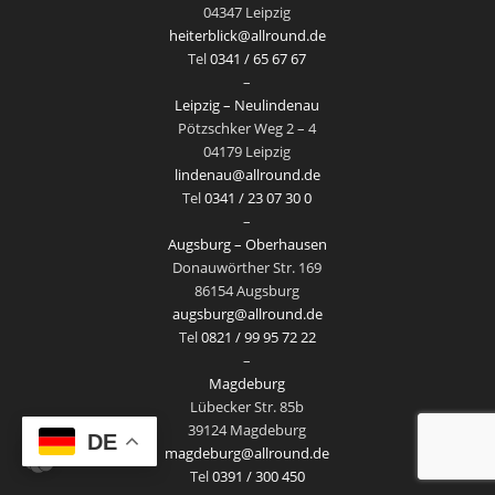
04347 Leipzig
heiterblick@allround.de
Tel
0341 / 65 67 67
–
Leipzig – Neulindenau
Pötzschker Weg 2 – 4
04179 Leipzig
lindenau@allround.de
Tel
0341 / 23 07 30 0
–
Augsburg – Oberhausen
Donauwörther Str. 169
86154 Augsburg
augsburg@allround.de
Tel
0821 / 99 95 72 22
–
Magdeburg
Lübecker Str. 85b
39124 Magdeburg
DE
magdeburg@allround.de
Tel
0391 / 300 450