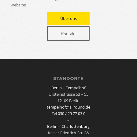
Website!
Über uns
Kontakt
STANDORTE
Berlin – Tempelhof
Ullsteinstrasse 53 – 55
12109 Berlin
tempelhof@allround.de
Tel
030 / 29 77 03 0
–
Berlin – Charlottenburg
Kaiser-Friedrich-Str. 86