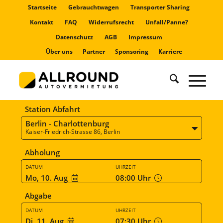
Startseite
Gebrauchtwagen
Transporter Sharing
Kontakt
FAQ
Widerrufsrecht
Unfall/Panne?
Datenschutz
AGB
Impressum
Über uns
Partner
Sponsoring
Karriere
Station Abfahrt
Berlin - Charlottenburg
Kaiser-Friedrich-Strasse 86, Berlin
Abholung
DATUM
UHRZEIT
Mo, 10. Aug
08:00
Uhr
Abgabe
DATUM
UHRZEIT
Di, 11. Aug
07:30
Uhr