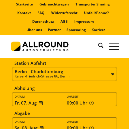
Startseite
Gebrauchtwagen
Transporter Sharing
Kontakt
FAQ
Widerrufsrecht
Unfall/Panne?
Datenschutz
AGB
Impressum
Über uns
Partner
Sponsoring
Karriere
Station Abfahrt
Berlin - Charlottenburg
Kaiser-Friedrich-Strasse 86, Berlin
Abholung
DATUM
UHRZEIT
Fr, 07. Aug
09:00
Uhr
Abgabe
DATUM
UHRZEIT
Sa, 08. Aug
09:00
Uhr