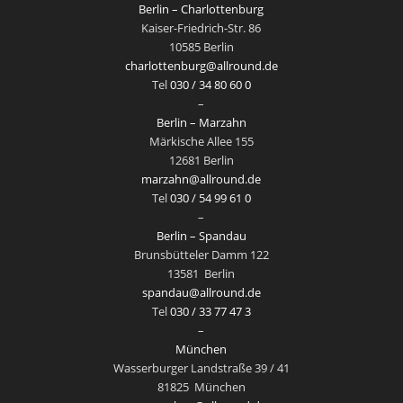
Berlin – Charlottenburg
Kaiser-Friedrich-Str. 86
10585 Berlin
charlottenburg@allround.de
Tel
030 / 34 80 60 0
–
Berlin – Marzahn
Märkische Allee 155
12681 Berlin
marzahn@allround.de
Tel
030 / 54 99 61 0
–
Berlin – Spandau
Brunsbütteler Damm 122
13581
Berlin
spandau@allround.de
Tel
030 / 33 77 47 3
–
München
Wasserburger Landstraße 39 / 41
81825
München