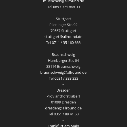
muenchen@allround.de
Tel
089 / 321 868 00
–
Stuttgart
Plieninger Str. 92
70567 Stuttgart
stuttgart@allround.de
Tel
0711 / 35 160 666
–
Braunschweig
Hamburger Str. 64
38114 Braunschweig
braunschweig@allround.de
Tel
0531 / 333 333
–
Dresden
Provianthofstraße 1
01099 Dresden
dresden@allround.de
Tel
0351 / 89 41 50
–
Frankfurt am Main