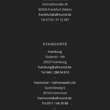
Schmidtstraße 39
60326 Frankfurt (Main)
frankfurt@allround.de
Tel 0170 / 31 72 587
STANDORTE
Hamburg
Süderstr. 199
20537 Hamburg
hamburg@allround.de
Tel
040 / 288 04 810
–
Hannover – Vahrenwald-List
Gusindeweg 6
30163 Hannover
hannover@allround.de
Tel
0511 / 66 30 88
–