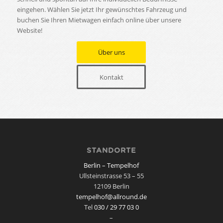
eingehen. Wählen Sie jetzt Ihr gewünschtes Fahrzeug und
buchen Sie Ihren Mietwagen einfach online über unsere
Website!
Über uns
Kontakt
STANDORTE
Berlin – Tempelhof
Ullsteinstrasse 53 – 55
12109 Berlin
tempelhof@allround.de
Tel
030 / 29 77 03 0
–