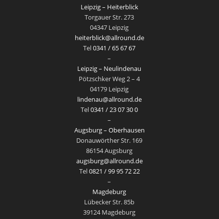
Leipzig – Heiterblick
Torgauer Str. 273
04347 Leipzig
heiterblick@allround.de
Tel
0341 / 65 67 67
–
Leipzig – Neulindenau
Pötzschker Weg 2 – 4
04179 Leipzig
lindenau@allround.de
Tel
0341 / 23 07 30 0
–
Augsburg – Oberhausen
Donauwörther Str. 169
86154 Augsburg
augsburg@allround.de
Tel
0821 / 99 95 72 22
–
Magdeburg
Lübecker Str. 85b
39124 Magdeburg