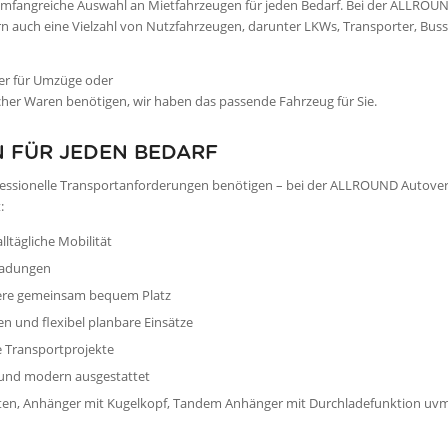
e umfangreiche Auswahl an Mietfahrzeugen für jeden Bedarf. Bei der ALLROU
 auch eine Vielzahl von Nutzfahrzeugen, darunter LKWs, Transporter, Buss
rter für Umzüge oder
cher Waren benötigen, wir haben das passende Fahrzeug für Sie.
N FÜR JEDEN BEDARF
professionelle Transportanforderungen benötigen – bei der ALLROUND Autov
:
ltägliche Mobilität
 Ladungen
agiere gemeinsam bequem Platz
en und flexibel planbare Einsätze
e Transportprojekte
 und modern ausgestattet
etten, Anhänger mit Kugelkopf, Tandem Anhänger mit Durchladefunktion uvm