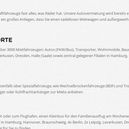
aftfahrzeuge fast alles, was Räder hat. Unsere Autovermietung wird bereits e
ns ein großes Anliegen, dass Sie einen tadellosen Mietwagen und außergewö
ORTE
ber 3000 Mietfahrzeugen: Autos (PKW/Bus), Transporter, Wohnmobile, Ba
everkusen, Dresden, Halle (Saale) sowie zentral gelegener Filialen in Hamb
nfalls über Spezialfahrzeuge, wie Wechselbrückenfahrzeuge (BDF) und Tro
eger oder Kühlfrachtanhänger zur Miete anbieten.
et oder zum Flughafen, einen Kleinbus für den Familienausflug am Wochene
 in Hamburg, Hannover, Braunschweig, 4x Berlin, 2x Leipzig, Leverkusen, Dr
 für Sie zu finden.