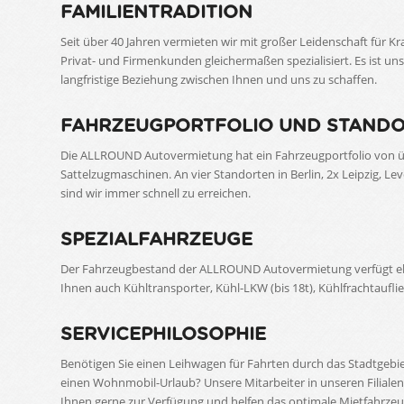
FAMILIENTRADITION
Seit über 40 Jahren vermieten wir mit großer Leidenschaft für Kr
Privat- und Firmenkunden gleichermaßen spezialisiert. Es ist u
langfristige Beziehung zwischen Ihnen und uns zu schaffen.
FAHRZEUGPORTFOLIO UND STAND
Die ALLROUND Autovermietung hat ein Fahrzeugportfolio von ü
Sattelzugmaschinen. An vier Standorten in Berlin, 2x Leipzig, L
sind wir immer schnell zu erreichen.
SPEZIALFAHRZEUGE
Der Fahrzeugbestand der ALLROUND Autovermietung verfügt ebe
Ihnen auch Kühltransporter, Kühl-LKW (bis 18t), Kühlfrachtaufli
SERVICEPHILOSOPHIE
Benötigen Sie einen Leihwagen für Fahrten durch das Stadtgebi
einen Wohnmobil-Urlaub? Unsere Mitarbeiter in unseren Filialen
Ihnen gerne zur Verfügung und helfen das optimale Mietfahrzeug