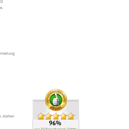
ND
e,
ermietung
. stehen