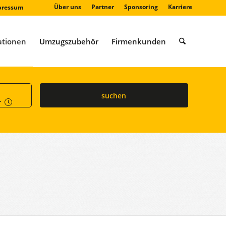
Über uns
Partner
Sponsoring
Karriere
pressum
ationen
Umzugszubehör
Firmenkunden
suchen
r