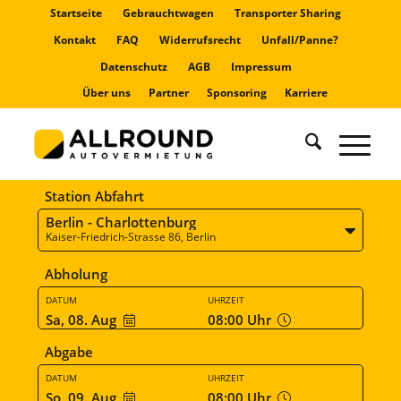
Startseite
Gebrauchtwagen
Transporter Sharing
Kontakt
FAQ
Widerrufsrecht
Unfall/Panne?
Datenschutz
AGB
Impressum
Über uns
Partner
Sponsoring
Karriere
Station Abfahrt
Berlin - Charlottenburg
Kaiser-Friedrich-Strasse 86, Berlin
Abholung
DATUM
UHRZEIT
Sa, 08. Aug
08:00
Uhr
Abgabe
DATUM
UHRZEIT
So, 09. Aug
08:00
Uhr