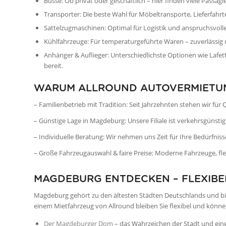
Busse: Ob privat oder geschäftlich – hier finden viele Pass
Transporter: Die beste Wahl für Möbeltransporte, Lieferfahrt
Sattelzugmaschinen: Optimal für Logistik und anspruchsvoll
Kühlfahrzeuge: Für temperaturgeführte Waren – zuverlässig
Anhänger & Auflieger: Unterschiedlichste Optionen wie Laf
bereit.
WARUM ALLROUND AUTOVERMIETU
– Familienbetrieb mit Tradition: Seit Jahrzehnten stehen wir für
– Günstige Lage in Magdeburg: Unsere Filiale ist verkehrsgünst
– Individuelle Beratung: Wir nehmen uns Zeit für Ihre Bedürfniss
– Große Fahrzeugauswahl & faire Preise: Moderne Fahrzeuge, flex
MAGDEBURG ENTDECKEN – FLEXIBE
Magdeburg gehört zu den ältesten Städten Deutschlands und bie
einem Mietfahrzeug von Allround bleiben Sie flexibel und könne
Der Magdeburger Dom
– das Wahrzeichen der Stadt und ein