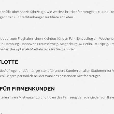
nfalls über Spezialfahrzeuge, wie Wechselbrückenfahrzeuge (BDF) und Tro
eger oder Kühlfrachtanhänger zur Miete anbieten.
et oder zum Flughafen, einen Kleinbus für den Familienausflug am Wochene
in Hamburg, Hannover, Braunschweig, Magdeburg, 4x Berlin, 2x Leipzig, Lever
lfen das optimale Mietfahrzeug für Sie zu finden.
FLOTTE
e Auflieger und Anhänger steht für unsere Kunden an allen Stationen zur V
en Sie gern persönlich bei der Wahl des passenden Mietfahrzeuges.
 FÜR FIRMENKUNDEN
 stellen Ihren Mietwagen zu und holen das Fahrzeug danach wieder von Ih