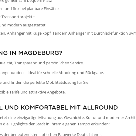
agiere gemeinsam bequem Platz
en und flexibel planbare Einsätze
e Transportprojekte
 und modern ausgestattet
etten, Anhänger mit Kugelkopf, Tandem Anhänger mit Durchladefunktion uvm
NG IN MAGDEBURG?
 Qualität, Transparenz und persönlichen Service.
ig angebunden – ideal für schnelle Abholung und Rückgabe.
e und finden die perfekte Mobilitätslösung für Sie.
ible Tarife und attraktive Angebote.
L UND KOMFORTABEL MIT ALLROUND
tet eine einzigartige Mischung aus Geschichte, Kultur und moderner Archit
n die Highlights der Stadt in Ihrem eigenen Tempo erkunden:
es der bedeutendsten gotischen Bauwerke Deutschlands.