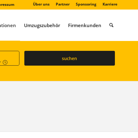
Über uns
Partner
Sponsoring
Karriere
pressum
ationen
Umzugszubehör
Firmenkunden
suchen
r