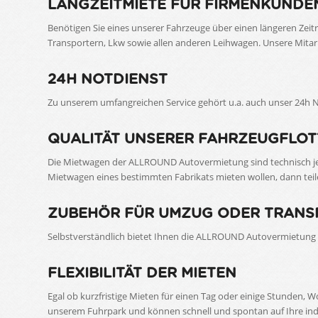
LANGZEITMIETE FÜR FIRMENKUNDE
Benötigen Sie eines unserer Fahrzeuge über einen längeren Zeit
Transportern, Lkw sowie allen anderen Leihwagen. Unsere Mitarb
24H NOTDIENST
Zu unserem umfangreichen Service gehört u.a. auch unser 24h N
QUALITÄT UNSERER FAHRZEUGFLOT
Die Mietwagen der ALLROUND Autovermietung sind technisch jed
Mietwagen eines bestimmten Fabrikats mieten wollen, dann teile
ZUBEHÖR FÜR UMZUG ODER TRANS
Selbstverständlich bietet Ihnen die ALLROUND Autovermietung a
FLEXIBILITÄT DER MIETEN
Egal ob kurzfristige Mieten für einen Tag oder einige Stunden,
unserem Fuhrpark und können schnell und spontan auf Ihre indi