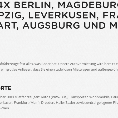
X BERLIN, MAGDEBURG
PZIG, LEVERKUSEN, F
ART, AUGSBURG UND 
aftfahrzeuge fast alles, was Räder hat. Unsere Autovermietung wird bereits e
ns ein großes Anliegen, dass Sie einen tadellosen Mietwagen und außergewö
ORTE
ber 3000 Mietfahrzeugen: Autos (PKW/Bus), Transporter, Wohnmobile, Ba
everkusen, Frankfurt (Main), Dresden, Halle (Saale) sowie zentral gelegener
eichen.