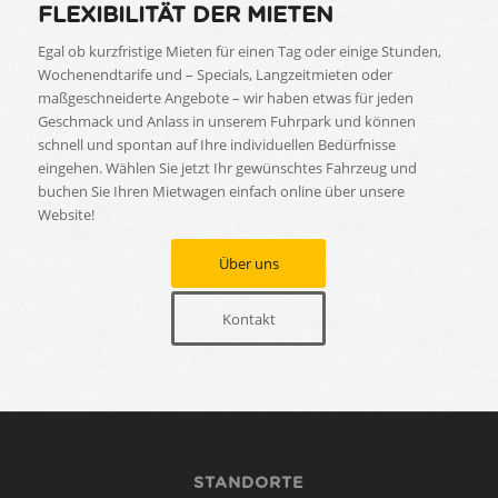
FLEXIBILITÄT DER MIETEN
Egal ob kurzfristige Mieten für einen Tag oder einige Stunden,
Wochenendtarife und – Specials, Langzeitmieten oder
maßgeschneiderte Angebote – wir haben etwas für jeden
Geschmack und Anlass in unserem Fuhrpark und können
schnell und spontan auf Ihre individuellen Bedürfnisse
eingehen. Wählen Sie jetzt Ihr gewünschtes Fahrzeug und
buchen Sie Ihren Mietwagen einfach online über unsere
Website!
Über uns
Kontakt
STANDORTE