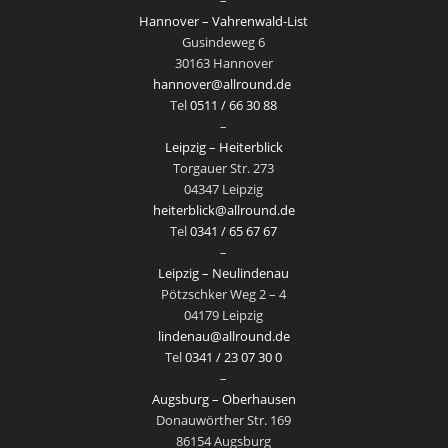
Hannover – Vahrenwald-List
Gusindeweg 6
30163 Hannover
hannover@allround.de
Tel
0511 / 66 30 88
–
Leipzig – Heiterblick
Torgauer Str. 273
04347 Leipzig
heiterblick@allround.de
Tel
0341 / 65 67 67
–
Leipzig – Neulindenau
Pötzschker Weg 2 – 4
04179 Leipzig
lindenau@allround.de
Tel
0341 / 23 07 30 0
–
Augsburg – Oberhausen
Donauwörther Str. 169
86154 Augsburg