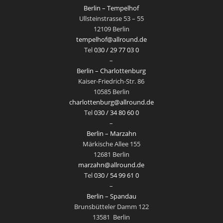
Berlin – Tempelhof
Ullsteinstrasse 53 – 55
12109 Berlin
tempelhof@allround.de
Tel
030 / 29 77 03 0
–
Berlin – Charlottenburg
Kaiser-Friedrich-Str. 86
10585 Berlin
charlottenburg@allround.de
Tel
030 / 34 80 60 0
–
Berlin – Marzahn
Märkische Allee 155
12681 Berlin
marzahn@allround.de
Tel
030 / 54 99 61 0
–
Berlin – Spandau
Brunsbütteler Damm 122
13581
Berlin