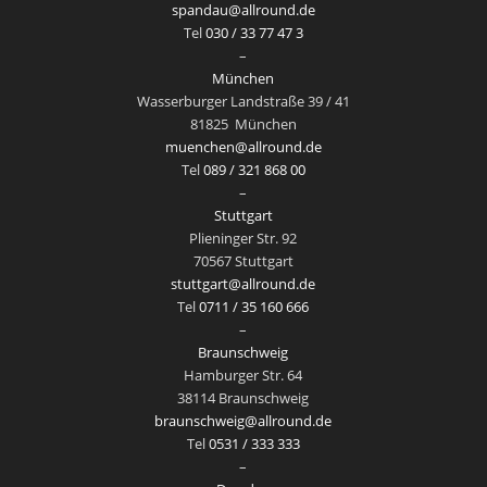
spandau@allround.de
Tel
030 / 33 77 47 3
–
München
Wasserburger Landstraße 39 / 41
81825
München
muenchen@allround.de
Tel
089 / 321 868 00
–
Stuttgart
Plieninger Str. 92
70567 Stuttgart
stuttgart@allround.de
Tel
0711 / 35 160 666
–
Braunschweig
Hamburger Str. 64
38114 Braunschweig
braunschweig@allround.de
Tel
0531 / 333 333
–