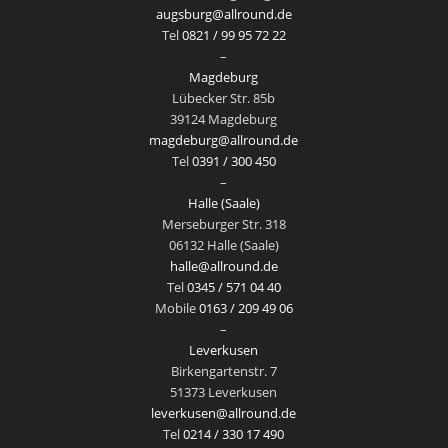
augsburg@allround.de
Tel
0821 / 99 95 72 22
–
Magdeburg
Lübecker Str. 85b
39124 Magdeburg
magdeburg@allround.de
Tel
0391 / 300 450
–
Halle (Saale)
Merseburger Str. 318
06132 Halle (Saale)
halle@allround.de
Tel
0345 / 571 04 40
Mobile
0163 / 209 49 06
–
Leverkusen
Birkengartenstr. 7
51373 Leverkusen
leverkusen@allround.de
Tel
0214 / 330 17 490