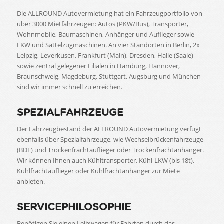
Die ALLROUND Autovermietung hat ein Fahrzeugportfolio von
über 3000 Mietfahrzeugen: Autos (PKW/Bus), Transporter,
Wohnmobile, Baumaschinen, Anhänger und Auflieger sowie
LKW und Sattelzugmaschinen. An vier Standorten in Berlin, 2x
Leipzig, Leverkusen, Frankfurt (Main), Dresden, Halle (Saale)
sowie zentral gelegener Filialen in Hamburg, Hannover,
Braunschweig, Magdeburg, Stuttgart, Augsburg und München
sind wir immer schnell zu erreichen.
SPEZIALFAHRZEUGE
Der Fahrzeugbestand der ALLROUND Autovermietung verfügt
ebenfalls über Spezialfahrzeuge, wie Wechselbrückenfahrzeuge
(BDF) und Trockenfrachtauflieger oder Trockenfrachtanhänger.
Wir können Ihnen auch Kühltransporter, Kühl-LKW (bis 18t),
Kühlfrachtauflieger oder Kühlfrachtanhänger zur Miete
anbieten.
SERVICEPHILOSOPHIE
Benötigen Sie einen Leihwagen für Fahrten durch das