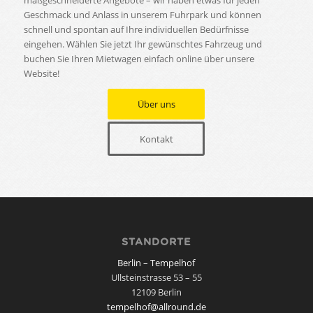
maßgeschneiderte Angebote – wir haben etwas für jeden
Geschmack und Anlass in unserem Fuhrpark und können
schnell und spontan auf Ihre individuellen Bedürfnisse
eingehen. Wählen Sie jetzt Ihr gewünschtes Fahrzeug und
buchen Sie Ihren Mietwagen einfach online über unsere
Website!
Über uns
Kontakt
STANDORTE
Berlin – Tempelhof
Ullsteinstrasse 53 – 55
12109 Berlin
tempelhof@allround.de