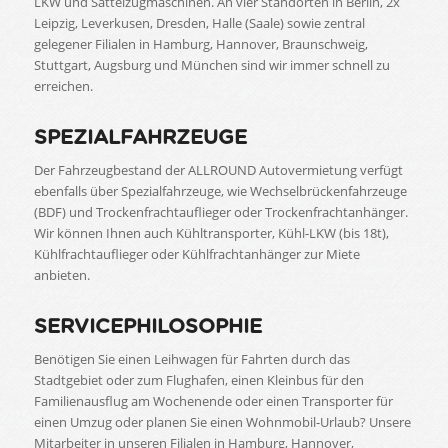
LKW und Sattelzugmaschinen. An vier Standorten in Berlin, 2x
Leipzig, Leverkusen, Dresden, Halle (Saale) sowie zentral
gelegener Filialen in Hamburg, Hannover, Braunschweig,
Stuttgart, Augsburg und München sind wir immer schnell zu
erreichen.
SPEZIALFAHRZEUGE
Der Fahrzeugbestand der ALLROUND Autovermietung verfügt
ebenfalls über Spezialfahrzeuge, wie Wechselbrückenfahrzeuge
(BDF) und Trockenfrachtauflieger oder Trockenfrachtanhänger.
Wir können Ihnen auch Kühltransporter, Kühl-LKW (bis 18t),
Kühlfrachtauflieger oder Kühlfrachtanhänger zur Miete
anbieten.
SERVICEPHILOSOPHIE
Benötigen Sie einen Leihwagen für Fahrten durch das
Stadtgebiet oder zum Flughafen, einen Kleinbus für den
Familienausflug am Wochenende oder einen Transporter für
einen Umzug oder planen Sie einen Wohnmobil-Urlaub? Unsere
Mitarbeiter in unseren Filialen in Hamburg, Hannover,