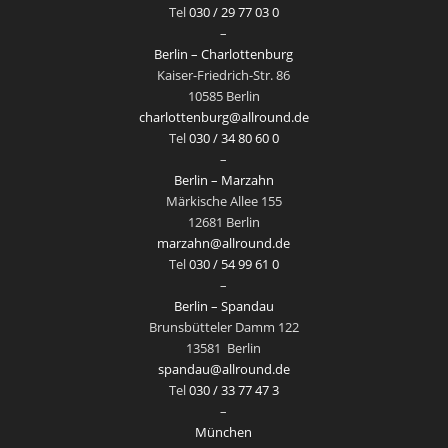
Tel
030 / 29 77 03 0
–
Berlin – Charlottenburg
Kaiser-Friedrich-Str. 86
10585 Berlin
charlottenburg@allround.de
Tel
030 / 34 80 60 0
–
Berlin – Marzahn
Märkische Allee 155
12681 Berlin
marzahn@allround.de
Tel
030 / 54 99 61 0
–
Berlin – Spandau
Brunsbütteler Damm 122
13581
Berlin
spandau@allround.de
Tel
030 / 33 77 47 3
–
München