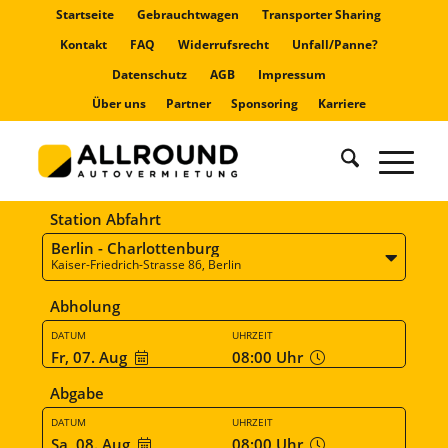
Startseite
Gebrauchtwagen
Transporter Sharing
Kontakt
FAQ
Widerrufsrecht
Unfall/Panne?
Datenschutz
AGB
Impressum
Über uns
Partner
Sponsoring
Karriere
Station Abfahrt
Berlin - Charlottenburg
Kaiser-Friedrich-Strasse 86, Berlin
Abholung
DATUM
UHRZEIT
Fr, 07. Aug
08:00
Uhr
Abgabe
DATUM
UHRZEIT
Sa, 08. Aug
08:00
Uhr