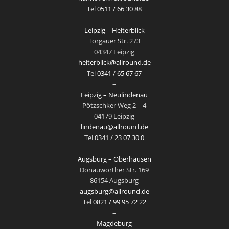
Tel
0511 / 66 30 88
–
Leipzig – Heiterblick
Torgauer Str. 273
04347 Leipzig
heiterblick@allround.de
Tel
0341 / 65 67 67
–
Leipzig – Neulindenau
Pötzschker Weg 2 – 4
04179 Leipzig
lindenau@allround.de
Tel
0341 / 23 07 30 0
–
Augsburg – Oberhausen
Donauwörther Str. 169
86154 Augsburg
augsburg@allround.de
Tel
0821 / 99 95 72 22
–
Magdeburg