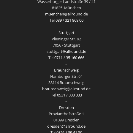
Wasserburger Landstraße 39 / 41
81825
München
muenchen@allround.de
Tel
089 / 321 868 00
–
Stuttgart
Plieninger Str. 92
70567 Stuttgart
stuttgart@allround.de
Tel
0711 / 35 160 666
–
Braunschweig
Hamburger Str. 64
38114 Braunschweig
braunschweig@allround.de
Tel
0531 / 333 333
–
Dresden
Provianthofstraße 1
01099 Dresden
dresden@allround.de
Tel
0351 / 89 41 50