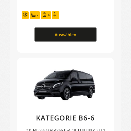
7
4
Auswählen
KATEGORIE B6-6
z.B. MB V-Klasse AVANTGARDE EDITION V 300 d