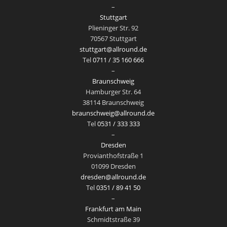
–
Stuttgart
Plieninger Str. 92
70567 Stuttgart
stuttgart@allround.de
Tel
0711 / 35 160 666
–
Braunschweig
Hamburger Str. 64
38114 Braunschweig
braunschweig@allround.de
Tel
0531 / 333 333
–
Dresden
Provianthofstraße 1
01099 Dresden
dresden@allround.de
Tel
0351 / 89 41 50
–
Frankfurt am Main
Schmidtstraße 39