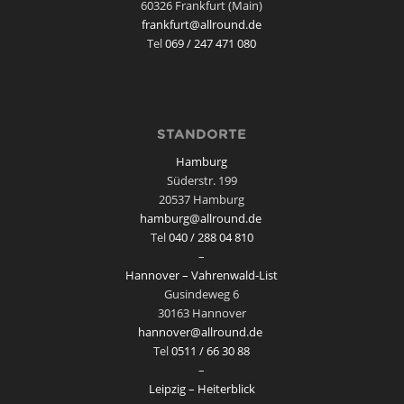
60326 Frankfurt (Main)
frankfurt@allround.de
Tel
069 / 247 471 080
STANDORTE
Hamburg
Süderstr. 199
20537 Hamburg
hamburg@allround.de
Tel
040 / 288 04 810
–
Hannover – Vahrenwald-List
Gusindeweg 6
30163 Hannover
hannover@allround.de
Tel
0511 / 66 30 88
–
Leipzig – Heiterblick