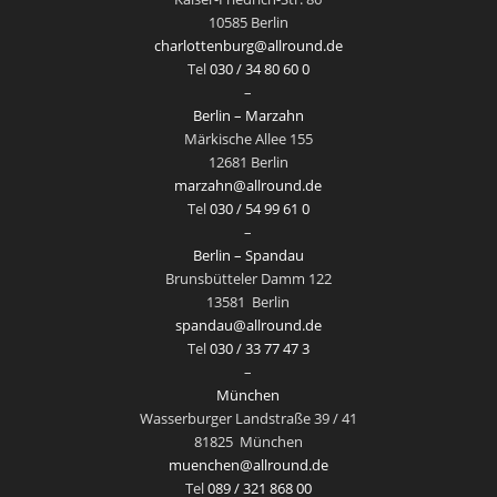
10585 Berlin
charlottenburg@allround.de
Tel
030 / 34 80 60 0
–
Berlin – Marzahn
Märkische Allee 155
12681 Berlin
marzahn@allround.de
Tel
030 / 54 99 61 0
–
Berlin – Spandau
Brunsbütteler Damm 122
13581
Berlin
spandau@allround.de
Tel
030 / 33 77 47 3
–
München
Wasserburger Landstraße 39 / 41
81825
München
muenchen@allround.de
Tel
089 / 321 868 00