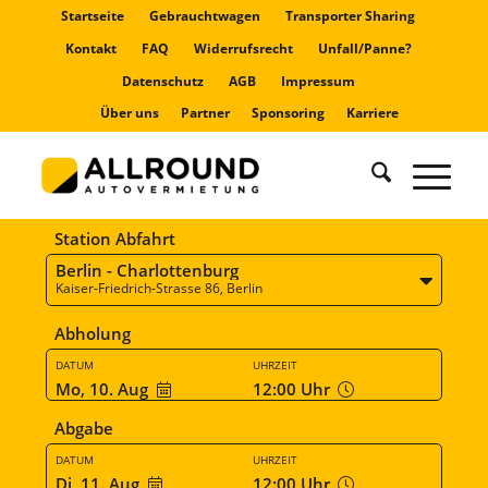
Startseite
Gebrauchtwagen
Transporter Sharing
Kontakt
FAQ
Widerrufsrecht
Unfall/Panne?
Datenschutz
AGB
Impressum
Über uns
Partner
Sponsoring
Karriere
Station Abfahrt
Berlin - Charlottenburg
Kaiser-Friedrich-Strasse 86, Berlin
Abholung
DATUM
UHRZEIT
Mo, 10. Aug
12:00
Uhr
Abgabe
DATUM
UHRZEIT
Di, 11. Aug
12:00
Uhr