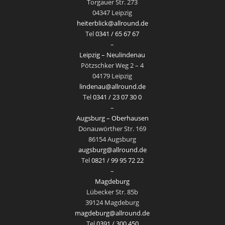
Torgauer Str. 273
04347 Leipzig
heiterblick@allround.de
Tel
0341 / 65 67 67
–
Leipzig – Neulindenau
Pötzschker Weg 2 – 4
04179 Leipzig
lindenau@allround.de
Tel
0341 / 23 07 30 0
–
Augsburg – Oberhausen
Donauwörther Str. 169
86154 Augsburg
augsburg@allround.de
Tel
0821 / 99 95 72 22
–
Magdeburg
Lübecker Str. 85b
39124 Magdeburg
magdeburg@allround.de
Tel
0391 / 300 450