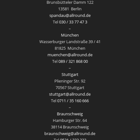
Brunsbütteler Damm 122
13581
Berlin
spandau@allround.de
Tel
030 / 33 77 47 3
–
München
Wasserburger Landstraße 39 / 41
81825
München
muenchen@allround.de
Tel
089 / 321 868 00
–
Stuttgart
Plieninger Str. 92
70567 Stuttgart
stuttgart@allround.de
Tel
0711 / 35 160 666
–
Braunschweig
Hamburger Str. 64
38114 Braunschweig
braunschweig@allround.de
Tel
0531 / 333 333