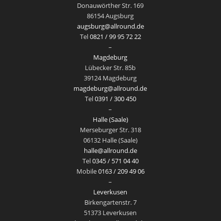
Donauwörther Str. 169
86154 Augsburg
augsburg@allround.de
Tel
0821 / 99 95 72 22
–
Magdeburg
Lübecker Str. 85b
39124 Magdeburg
magdeburg@allround.de
Tel
0391 / 300 450
–
Halle (Saale)
Merseburger Str. 318
06132 Halle (Saale)
halle@allround.de
Tel
0345 / 571 04 40
Mobile
0163 / 209 49 06
–
Leverkusen
Birkengartenstr. 7
51373 Leverkusen