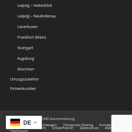
Leipzig – Heiterblick
Leipzig – Neulindenau
Leverkusen
Frankfurt (Main)
Stuttgart
Augsburg
München
Umzugszubehör
Firmenkunden
© Copyright - ALLROUND Autovermietung
DE
Startseite
Gebrauchtwagen
Transporter Sharing
Kontakt
FAQ
Widerrufsrecht
Unfall/Panne?
Datenschutz
AGB
Impressum