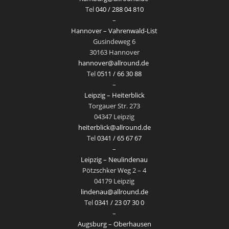
Tel
040 / 288 04 810
–
Hannover – Vahrenwald-List
Gusindeweg 6
30163 Hannover
hannover@allround.de
Tel
0511 / 66 30 88
–
Leipzig – Heiterblick
Torgauer Str. 273
04347 Leipzig
heiterblick@allround.de
Tel
0341 / 65 67 67
–
Leipzig – Neulindenau
Pötzschker Weg 2 – 4
04179 Leipzig
lindenau@allround.de
Tel
0341 / 23 07 30 0
–
Augsburg – Oberhausen