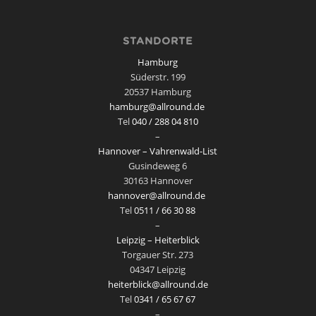
STANDORTE
Hamburg
Süderstr. 199
20537 Hamburg
hamburg@allround.de
Tel
040 / 288 04 810
–
Hannover – Vahrenwald-List
Gusindeweg 6
30163 Hannover
hannover@allround.de
Tel
0511 / 66 30 88
–
Leipzig – Heiterblick
Torgauer Str. 273
04347 Leipzig
heiterblick@allround.de
Tel
0341 / 65 67 67
–