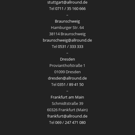
stuttgart@allround.de
Tel
0711 / 35 160 666
–
Braunschweig
Hamburger Str. 64
38114 Braunschweig
braunschweig@allround.de
Tel
0531 / 333 333
–
Dresden
Provianthofstraße 1
01099 Dresden
dresden@allround.de
Tel
0351 / 89 41 50
–
Frankfurt am Main
Schmidtstraße 39
60326 Frankfurt (Main)
frankfurt@allround.de
Tel
069 / 247 471 080