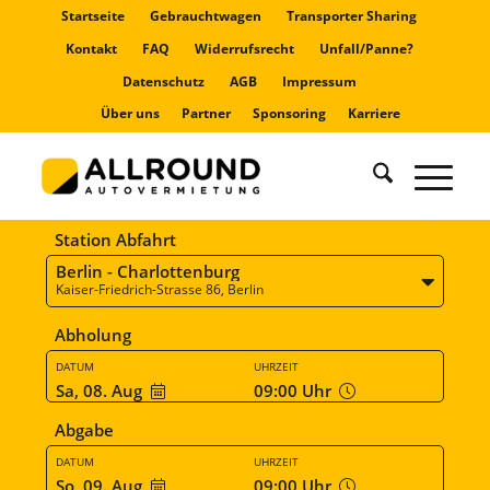
Startseite
Gebrauchtwagen
Transporter Sharing
Kontakt
FAQ
Widerrufsrecht
Unfall/Panne?
Datenschutz
AGB
Impressum
Über uns
Partner
Sponsoring
Karriere
Station Abfahrt
Berlin - Charlottenburg
Kaiser-Friedrich-Strasse 86, Berlin
Abholung
DATUM
UHRZEIT
Sa, 08. Aug
09:00
Uhr
Abgabe
DATUM
UHRZEIT
So, 09. Aug
09:00
Uhr