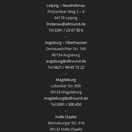
Leipzig – Neulindenau
Pötzschker Weg 2 – 4
04179 Leipzig
lindenau@allround.de
Tel
0341 / 23 07 30 0
–
Augsburg – Oberhausen
Donauwörther Str. 169
86154 Augsburg
augsburg@allround.de
Tel
0821 / 99 95 72 22
–
Magdeburg
Lübecker Str. 85b
39124 Magdeburg
magdeburg@allround.de
Tel
0391 / 300 450
–
Halle (Saale)
Merseburger Str. 318
06132 Halle (Saale)