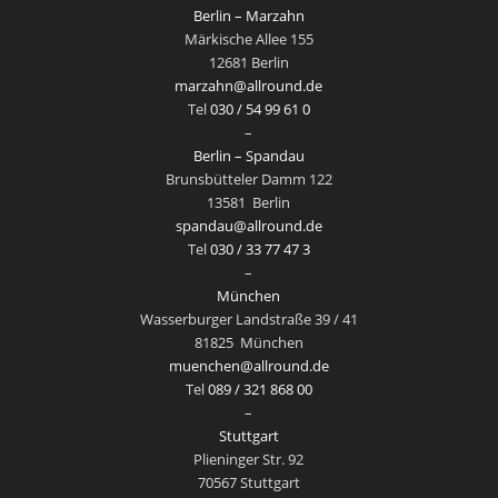
Berlin – Marzahn
Märkische Allee 155
12681 Berlin
marzahn@allround.de
Tel
030 / 54 99 61 0
–
Berlin – Spandau
Brunsbütteler Damm 122
13581
Berlin
spandau@allround.de
Tel
030 / 33 77 47 3
–
München
Wasserburger Landstraße 39 / 41
81825
München
muenchen@allround.de
Tel
089 / 321 868 00
–
Stuttgart
Plieninger Str. 92
70567 Stuttgart