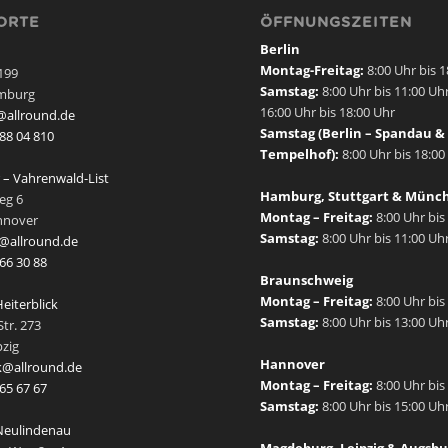
ORTE
ÖFFNUNGSZEITEN
Berlin
Montag-Freitag:
8:00 Uhr bis 
199
Samstag:
8:00 Uhr bis 11:00 Uh
mburg
16:00 Uhr bis 18:00 Uhr
allround.de
Samstag (Berlin – Spandau & 
288 04 810
Tempelhof):
8:00 Uhr bis 18:00
– Vahrenwald-List
Hamburg, Stuttgart & Münc
eg 6
Montag – Freitag:
8:00 Uhr bis
nnover
Samstag:
8:00 Uhr bis 11:00 Uh
@allround.de
 66 30 88
Braunschweig
Montag – Freitag:
8:00 Uhr bis
Heiterblick
Samstag:
8:00 Uhr bis 13:00 Uh
tr. 273
pzig
Hannover
ck@allround.de
Montag – Freitag:
8:00 Uhr bis
 65 67 67
Samstag:
8:00 Uhr bis 15:00 Uh
 Neulindenau