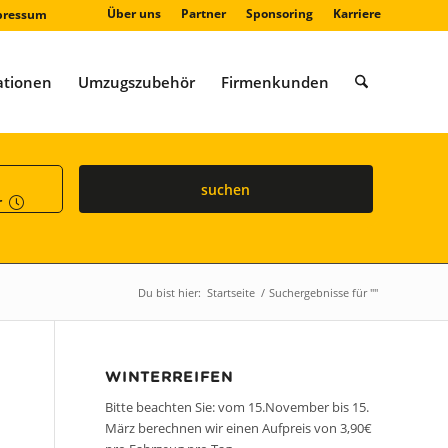
Über uns
Partner
Sponsoring
Karriere
pressum
ationen
Umzugszubehör
Firmenkunden
suchen
r
Du bist hier:
Startseite
/
Suchergebnisse für ""
WINTERREIFEN
Bitte beachten Sie: vom 15.November bis 15.
März berechnen wir einen Aufpreis von 3,90€