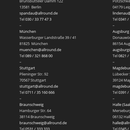
Brunsbütteler Damm 122
Pötzschke
13581
Berlin
04179 Lei
spandau@allround.de
lindenau@
Tel
030 / 33 77 47 3
Tel
0341 / 
–
–
München
Augsburg
Wasserburger Landstraße 39 / 41
Donauwört
81825
München
86154 Au
muenchen@allround.de
augsburg
Tel
089 / 321 868 00
Tel
0821 /
–
–
Stuttgart
Magdebu
Plieninger Str. 92
Lübecker 
70567 Stuttgart
39124 Ma
stuttgart@allround.de
magdebur
Tel
0711 / 35 160 666
Tel
0391 /
–
–
Braunschweig
Halle (Saa
Hamburger Str. 64
Merseburg
38114 Braunschweig
06132 Hall
braunschweig@allround.de
halle@all
Tel
0531 / 333 333
Tel
0345 /