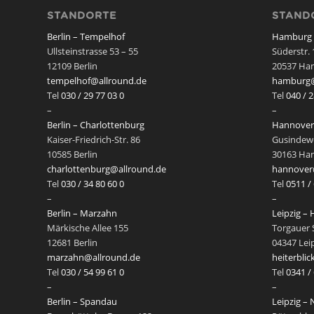
STANDORTE
STAND
Berlin – Tempelhof
Hamburg
Ullsteinstrasse 53 – 55
Süderstr. 
12109 Berlin
20537 Ha
tempelhof@allround.de
hamburg@
Tel
030 / 29 77 03 0
Tel
040 / 
–
–
Berlin – Charlottenburg
Hannover 
Kaiser-Friedrich-Str. 86
Gusindew
10585 Berlin
30163 Ha
charlottenburg@allround.de
hannover
Tel
030 / 34 80 60 0
Tel
0511 /
–
–
Berlin – Marzahn
Leipzig – 
Märkische Allee 155
Torgauer S
12681 Berlin
04347 Lei
marzahn@allround.de
heiterbli
Tel
030 / 54 99 61 0
Tel
0341 /
–
–
Berlin – Spandau
Leipzig –