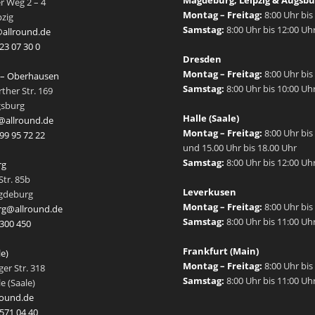
Magdeburg, Leipzig & Augsbu
r Weg 2 – 4
Montag – Freitag:
8:00 Uhr bis
pzig
Samstag:
8:00 Uhr bis 12:00 Uh
allround.de
23 07 30 0
Dresden
Montag – Freitag:
8:00 Uhr bis
 – Oberhausen
Samstag:
8:00 Uhr bis 10:00 Uh
her Str. 169
gsburg
Halle (Saale)
@allround.de
Montag – Freitag:
8:00 Uhr bis
 99 95 72 22
und 15.00 Uhr bis 18.00 Uhr
Samstag:
8:00 Uhr bis 12:00 Uh
rg
Str. 85b
Leverkusen
gdeburg
Montag – Freitag:
8:00 Uhr bis
g@allround.de
Samstag:
8:00 Uhr bis 11:00 Uh
 300 450
Frankfurt (Main)
le)
Montag – Freitag:
8:00 Uhr bis
er Str. 318
Samstag:
8:00 Uhr bis 11:00 Uh
e (Saale)
round.de
 571 04 40