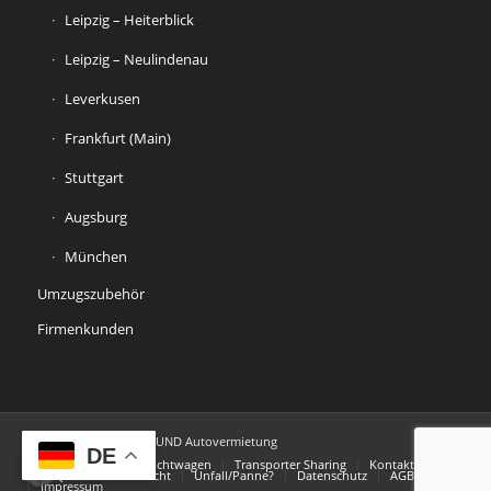
Leipzig – Heiterblick
Leipzig – Neulindenau
Leverkusen
Frankfurt (Main)
Stuttgart
Augsburg
München
Umzugszubehör
Firmenkunden
© Copyright - ALLROUND Autovermietung
DE
Startseite
Gebrauchtwagen
Transporter Sharing
Kontakt
FAQ
Widerrufsrecht
Unfall/Panne?
Datenschutz
AGB
Impressum