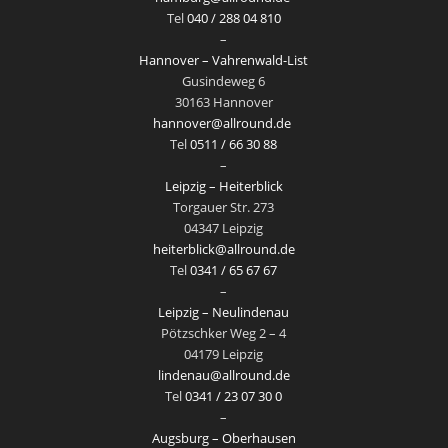
Tel
040 / 288 04 810
–
Hannover – Vahrenwald-List
Gusindeweg 6
30163 Hannover
hannover@allround.de
Tel
0511 / 66 30 88
–
Leipzig – Heiterblick
Torgauer Str. 273
04347 Leipzig
heiterblick@allround.de
Tel
0341 / 65 67 67
–
Leipzig – Neulindenau
Pötzschker Weg 2 – 4
04179 Leipzig
lindenau@allround.de
Tel
0341 / 23 07 30 0
–
Augsburg – Oberhausen