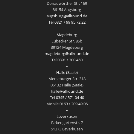
Donauwörther Str. 169
86154 Augsburg
augsburg@allround.de
Tel
0821 / 99 95 72 22
–
Magdeburg
Lübecker Str. 85b
39124 Magdeburg
magdeburg@allround.de
Tel
0391 / 300 450
–
Halle (Saale)
Merseburger Str. 318
06132 Halle (Saale)
halle@allround.de
Tel
0345 / 571 04 40
Mobile
0163 / 209 49 06
–
Leverkusen
Birkengartenstr. 7
51373 Leverkusen