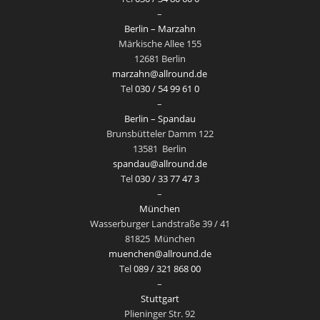
–
Berlin – Marzahn
Märkische Allee 155
12681 Berlin
marzahn@allround.de
Tel
030 / 54 99 61 0
–
Berlin – Spandau
Brunsbütteler Damm 122
13581
Berlin
spandau@allround.de
Tel
030 / 33 77 47 3
–
München
Wasserburger Landstraße 39 / 41
81825
München
muenchen@allround.de
Tel
089 / 321 868 00
–
Stuttgart
Plieninger Str. 92