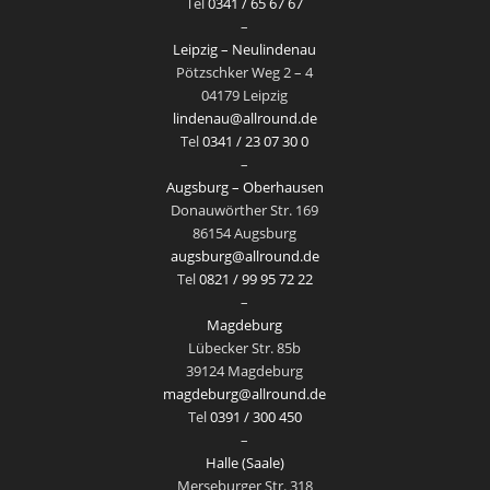
Tel
0341 / 65 67 67
–
Leipzig – Neulindenau
Pötzschker Weg 2 – 4
04179 Leipzig
lindenau@allround.de
Tel
0341 / 23 07 30 0
–
Augsburg – Oberhausen
Donauwörther Str. 169
86154 Augsburg
augsburg@allround.de
Tel
0821 / 99 95 72 22
–
Magdeburg
Lübecker Str. 85b
39124 Magdeburg
magdeburg@allround.de
Tel
0391 / 300 450
–
Halle (Saale)
Merseburger Str. 318