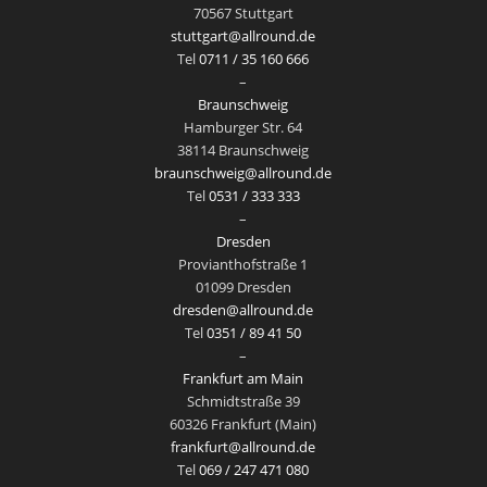
70567 Stuttgart
stuttgart@allround.de
Tel
0711 / 35 160 666
–
Braunschweig
Hamburger Str. 64
38114 Braunschweig
braunschweig@allround.de
Tel
0531 / 333 333
–
Dresden
Provianthofstraße 1
01099 Dresden
dresden@allround.de
Tel
0351 / 89 41 50
–
Frankfurt am Main
Schmidtstraße 39
60326 Frankfurt (Main)
frankfurt@allround.de
Tel
069 / 247 471 080